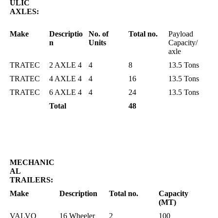
ULIC
AXLES:
Make
Descriptio
No. of
Total no.
Payload
n
Units
Capacity/
axle
TRATEC
2 AXLE 4
4
8
13.5 Tons
TRATEC
4 AXLE 4
4
16
13.5 Tons
TRATEC
6 AXLE 4
4
24
13.5 Tons
Total
48
MECHANIC
AL
TRAILERS:
Make
Description
Total no.
Capacity
(MT)
VALVO
16 Wheeler
2
100