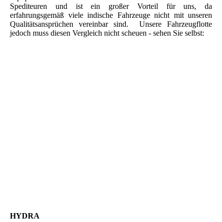
Spediteuren und ist ein großer Vorteil für uns, da
erfahrungsgemäß viele indische Fahrzeuge nicht mit unseren
Qualitätsansprüchen vereinbar sind. Unsere Fahrzeugflotte
jedoch muss diesen Vergleich nicht scheuen - sehen Sie selbst:
PRIME MOVERS –
PULLERS:
Make
Capacity
No. of Units
VOLVO
520HP
1
VOLVO
400HP
4
VOLVO
340HP
1
Total
6
HYDRA